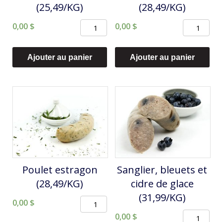
(25,49/KG)
(28,49/KG)
quantité
quantité
0,00
$
0,00
$
de
de
Pommes
Poulet
Ajouter au panier
Ajouter au panier
et
cajun
bacon
(28,49/KG)
(25,49/KG)
Poulet estragon
Sanglier, bleuets et
(28,49/KG)
cidre de glace
(31,99/KG)
quantité
0,00
$
quantité
de
0,00
$