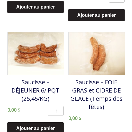
de
Poulet
Ajouter au panier
Sanglier,
estragon
Ajouter au panier
bleuets
(28,49/KG)
et
cidre
de
glace
(31,99/KG)
Saucisse –
Saucisse – FOIE
DÉJEUNER 6/ PQT
GRAS et CIDRE DE
(25,46/KG)
GLACE (Temps des
fêtes)
quantité
0,00
$
de
0,00
$
Saucisse
Ajouter au panier