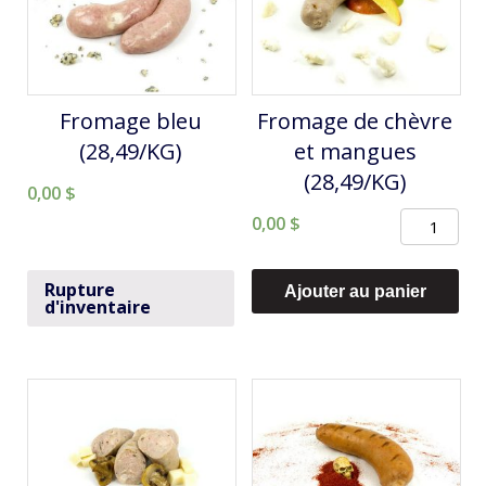
Fromage bleu
Fromage de chèvre
(28,49/KG)
et mangues
(28,49/KG)
0,00
$
quantité
0,00
$
de
Fromage
Rupture
Ajouter au panier
d'inventaire
de
chèvre
et
mangues
(28,49/KG)