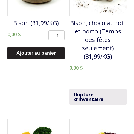
Bison (31,99/KG)
Bison, chocolat noir
et porto (Temps
quantité
0,00
$
des fêtes
de
seulement)
Bison
Ajouter au panier
(31,99/KG)
(31,99/KG)
0,00
$
Rupture
d'inventaire