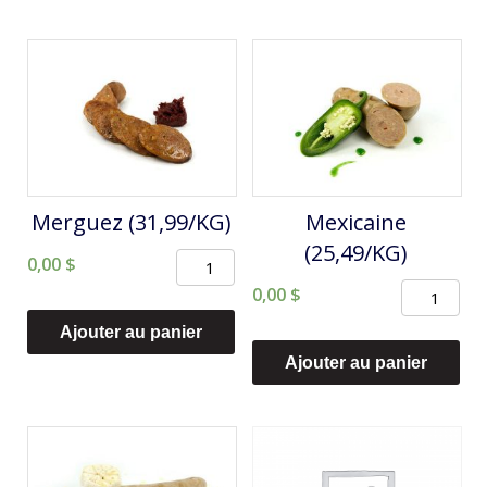
et
cor
(25,49/KG)
Merguez (31,99/KG)
Mexicaine
(25,49/KG)
quantité
0,00
$
quantité
de
0,00
$
de
Merguez
Ajouter au panier
Mexicaine
(31,99/KG)
Ajouter au panier
(25,49/KG)