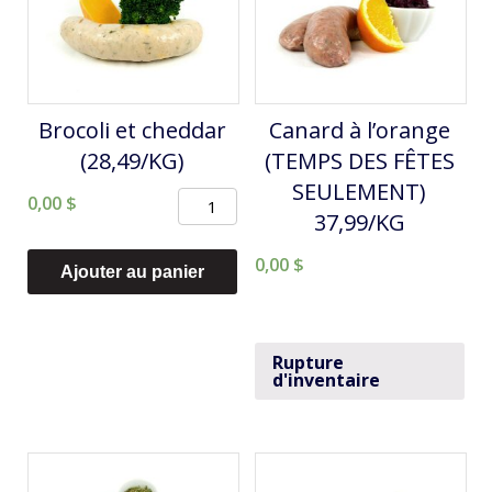
Brocoli et cheddar
Canard à l’orange
(28,49/KG)
(TEMPS DES FÊTES
SEULEMENT)
quantité
0,00
$
37,99/KG
de
0,00
$
Brocoli
Ajouter au panier
et
cheddar
(28,49/KG)
Rupture
d'inventaire