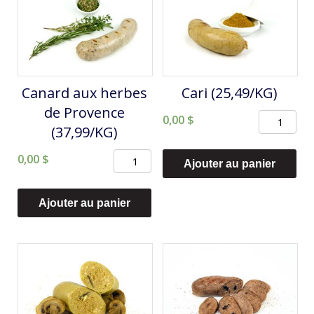
Canard aux herbes
Cari (25,49/KG)
de Provence
quantité
0,00
$
(37,99/KG)
de
quantité
0,00
$
Cari
Ajouter au panier
de
(25,49/KG)
Canard
Ajouter au panier
aux
herbes
de
Provence
(37,99/KG)