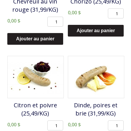
Chevreuil au vin
Chorizo (25,49/KG)
rouge (31,99/KG)
quantité
0,00
$
quantité
0,00
$
de
de
Chorizo
Ajouter au panier
Chevreuil
(25,49/KG)
Ajouter au panier
au
vin
rouge
(31,99/KG)
Citron et poivre
Dinde, poires et
(25,49/KG)
brie (31,99/KG)
quantité
quantité
0,00
$
0,00
$