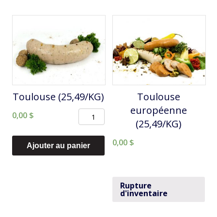
et
basilic
pacanes
(25,49/KG)
(25,49/KG)
Toulouse (25,49/KG)
Toulouse
européenne
quantité
0,00
$
(25,49/KG)
de
0,00
$
Toulouse
Ajouter au panier
(25,49/KG)
Rupture
d'inventaire