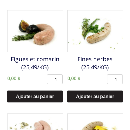
tomates
séchées
et
olives
noires
(28,49/KG)
Figues et romarin
Fines herbes
(25,49/KG)
(25,49/KG)
quantité
quantité
0,00
$
0,00
$
de
de
Figues
Fines
Ajouter au panier
Ajouter au panier
et
herbes
romarin
(25,49/KG)
(25,49/KG)