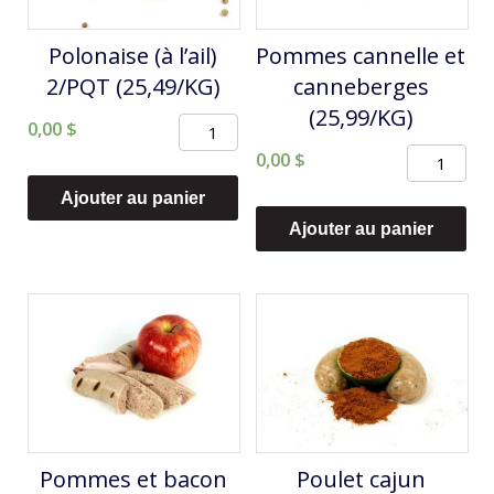
Polonaise (à l’ail)
Pommes cannelle et
2/PQT (25,49/KG)
canneberges
(25,99/KG)
quantité
0,00
$
quantité
de
0,00
$
de
Polonaise
Ajouter au panier
Pommes
(à
Ajouter au panier
cannelle
l'ail)
et
2/PQT
canneberg
(25,49/KG)
(25,99/KG)
Pommes et bacon
Poulet cajun