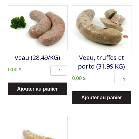
Veau (28,49/KG)
Veau, truffes et
porto (31.99 KG)
quantité
0,00
$
quantité
de
0,00
$
de
Veau
Ajouter au panier
Veau,
(28,49/KG)
Ajouter au panier
truffes
et
porto
(31.99