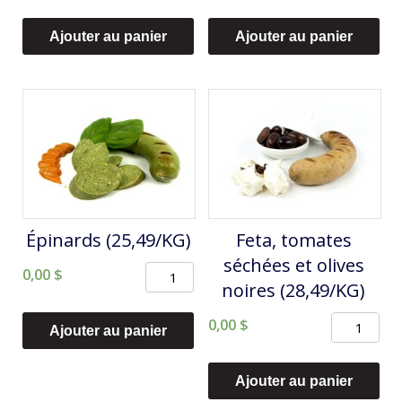
de
de
Citron
Dinde,
Ajouter au panier
Ajouter au panier
et
poires
poivre
et
(25,49/KG)
brie
(31,99/KG)
Épinards (25,49/KG)
Feta, tomates
séchées et olives
quantité
0,00
$
noires (28,49/KG)
de
quantité
0,00
$
Épinards
Ajouter au panier
de
(25,49/KG)
Feta,
Ajouter au panier