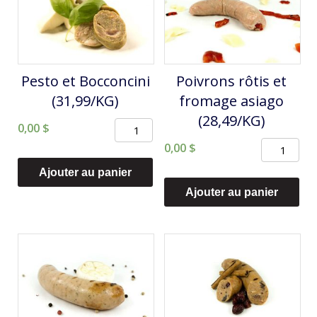
Pesto et Bocconcini
Poivrons rôtis et
(31,99/KG)
fromage asiago
(28,49/KG)
quantité
0,00
$
quantité
de
0,00
$
de
Pesto
Ajouter au panier
Poivrons
et
Ajouter au panier
rôtis
Bocconcini
et
(31,99/KG)
fromage
asiago
(28,49/KG)