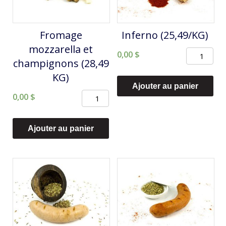
Fromage
Inferno (25,49/KG)
mozzarella et
quantité
0,00
$
champignons (28,49
de
KG)
Inferno
Ajouter au panier
quantité
0,00
$
(25,49/KG)
de
Fromage
Ajouter au panier
mozzarella
et
champignons
(28,49
KG)