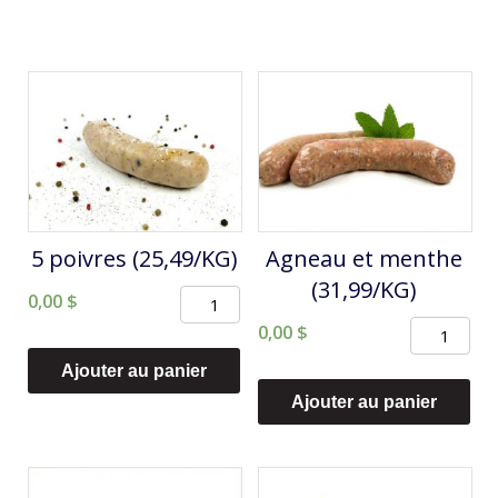
5 poivres (25,49/KG)
Agneau et menthe
(31,99/KG)
quantité
0,00
$
quantité
de
0,00
$
de
5
Ajouter au panier
Agneau
poivres
Ajouter au panier
et
(25,49/KG)
menthe
(31,99/KG)