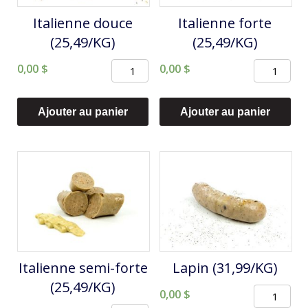
Italienne douce
Italienne forte
(25,49/KG)
(25,49/KG)
quantité
quantité
0,00
$
0,00
$
de
de
Italienne
Italienne
Ajouter au panier
Ajouter au panier
douce
forte
(25,49/KG)
(25,49/KG)
Italienne semi-forte
Lapin (31,99/KG)
(25,49/KG)
quantité
0,00
$