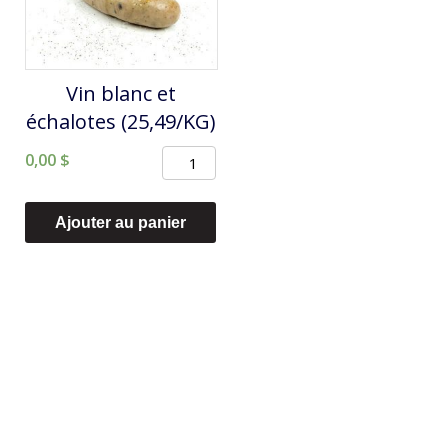
KG)
Vin blanc et
échalotes (25,49/KG)
quantité
0,00
$
de
Vin
Ajouter au panier
blanc
et
échalotes
(25,49/KG)