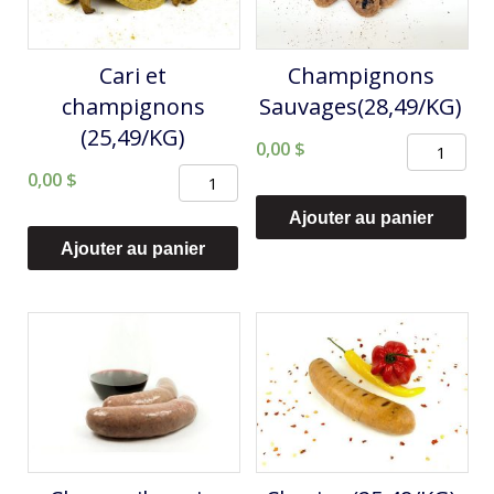
Cari et
Champignons
champignons
Sauvages(28,49/KG)
(25,49/KG)
quantité
0,00
$
quantité
0,00
$
de
de
Champign
Ajouter au panier
Cari
Sauvages(
Ajouter au panier
et
champignons
(25,49/KG)