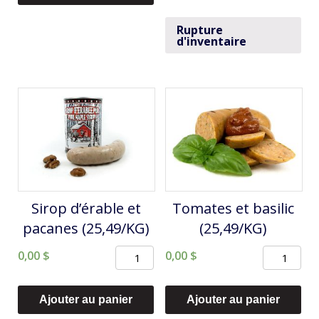
-
DÉJEUNER
Rupture
d'inventaire
6/
PQT
(25,46/KG)
Sirop d’érable et
Tomates et basilic
pacanes (25,49/KG)
(25,49/KG)
quantité
quantité
0,00
$
0,00
$
de
de
Sirop
Tomates
Ajouter au panier
Ajouter au panier
d'érable
et