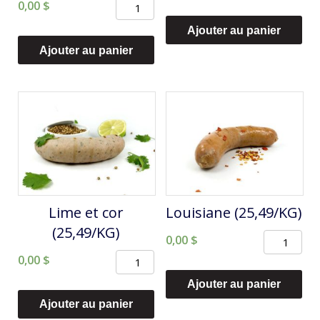
quantité
0,00
$
de
de
Lapin
Ajouter au panier
Italienne
(31,99/KG)
Ajouter au panier
semi-
forte
(25,49/KG)
Lime et cor
Louisiane (25,49/KG)
(25,49/KG)
quantité
0,00
$
quantité
0,00
$
de
de
Louisiane
Ajouter au panier
Lime
(25,49/KG)
Ajouter au panier