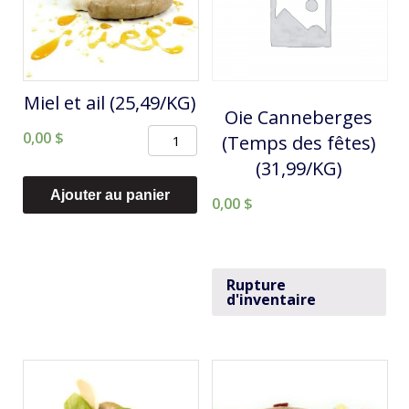
Miel et ail (25,49/KG)
Oie Canneberges
quantité
0,00
$
(Temps des fêtes)
de
(31,99/KG)
Miel
Ajouter au panier
0,00
$
et
ail
(25,49/KG)
Rupture
d'inventaire