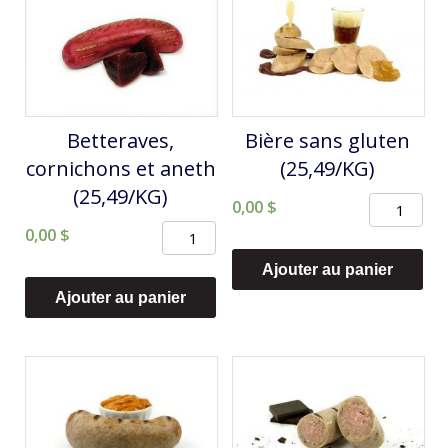
Betteraves,
Bière sans gluten
cornichons et aneth
(25,49/KG)
(25,49/KG)
quantité
0,00
$
quantité
0,00
$
de
de
Bière
Ajouter au panier
Betteraves,
sans
Ajouter au panier
cornichons
gluten
et
(25,49/KG)
aneth
(25,49/KG)