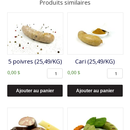
forte
Produits similaires
(25,49/KG)
5 poivres (25,49/KG)
Cari (25,49/KG)
quantité
quantité
0,00
$
0,00
$
de
de
5
Cari
Ajouter au panier
Ajouter au panier
poivres
(25,49/KG)
(25,49/KG)