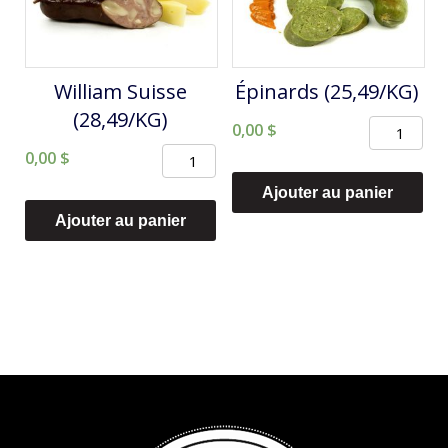
William Suisse
Épinards (25,49/KG)
(28,49/KG)
quantité
0,00
$
quantité
0,00
$
de
de
Épinards
Ajouter au panier
William
(25,49/KG)
Ajouter au panier
Suisse
(28,49/KG)