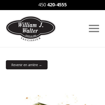
450
420-4555
Revenir en arrière ←