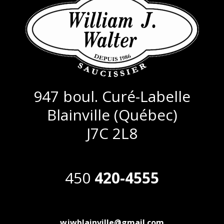
947 boul. Curé-Labelle
Blainville (Québec)
J7C 2L8
450
420-4555
wjwblainville@gmail.com