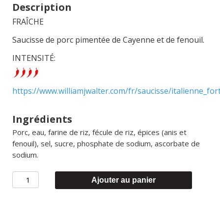
Description
FRAÎCHE
Saucisse de porc pimentée de Cayenne et de fenouil.
INTENSITÉ:
https://www.williamjwalter.com/fr/saucisse/italienne_for
Ingrédients
Porc, eau, farine de riz, fécule de riz, épices (anis et
fenouil), sel, sucre, phosphate de sodium, ascorbate de
sodium.
quantité
Ajouter au panier
de
Italienne