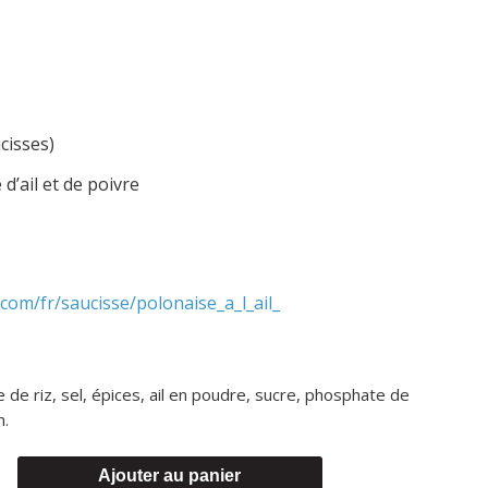
cisses)
d’ail et de poivre
.com/fr/saucisse/polonaise_a_l_ail_
le de riz, sel, épices, ail en poudre, sucre, phosphate de
m.
Ajouter au panier