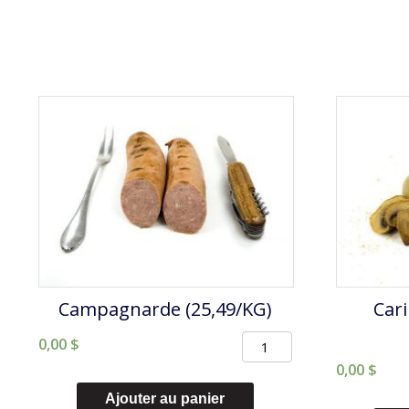
Campagnarde (25,49/KG)
Car
quantité
0,00
$
de
0,00
$
Campagnarde
Ajouter au panier