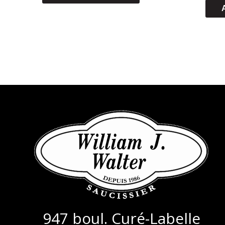
(25,49/KG)
947 boul. Curé-Labelle