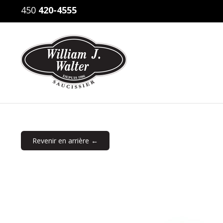
450
420-4555
Revenir en arrière ←