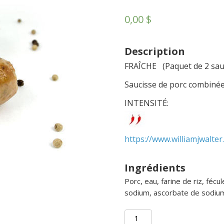
0,00
$
Description
FRAÎCHE (Paquet de 2 sau
Saucisse de porc combinée 
INTENSITÉ:
https://www.williamjwalter
Ingrédients
Porc, eau, farine de riz, fécu
sodium, ascorbate de sodiu
quantité