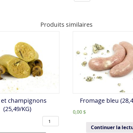
de
Polonaise
(à
Produits similaires
l'ail)
2/PQT
(25,49/KG)
i et champignons
Fromage bleu (28,
(25,49/KG)
0,00
$
quantité
Continuer la lect
de