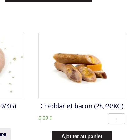
49/KG)
Cheddar et bacon (28,49/KG)
quantité
0,00
$
de
ure
Cheddar
Ajouter au panier