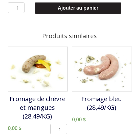
quantité
Ajouter au panier
de
Pesto
et
Produits similaires
Bocconcini
(31,99/KG)
Fromage de chèvre
Fromage bleu
et mangues
(28,49/KG)
(28,49/KG)
0,00
$
quantité
0,00
$
de