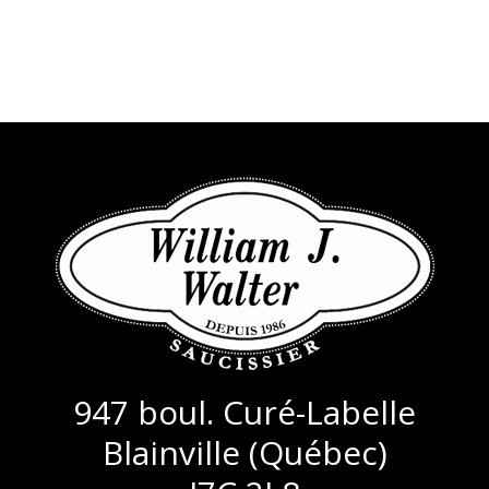
bacon
menthe
(25,49/KG)
(31,99/KG)
947 boul. Curé-Labelle
Blainville (Québec)