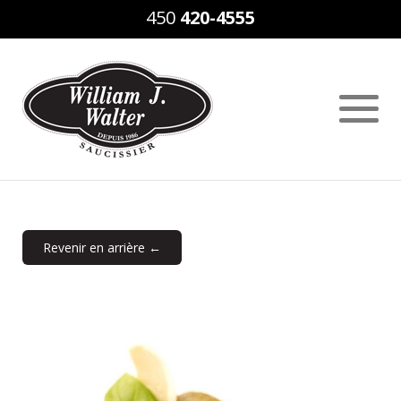
450
420-4555
Revenir en arrière ←