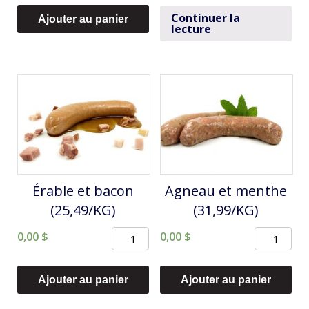
Fromage
Continuer la
Ajouter au panier
lecture
de
chèvre
et
mangues
(28,49/KG)
Érable et bacon
Agneau et menthe
(25,49/KG)
(31,99/KG)
quantité
quantité
0,00
$
0,00
$
de
de
Érable
Agneau
Ajouter au panier
Ajouter au panier
et
et