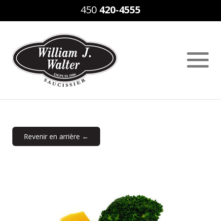
450
420-4555
Revenir en arrière ←