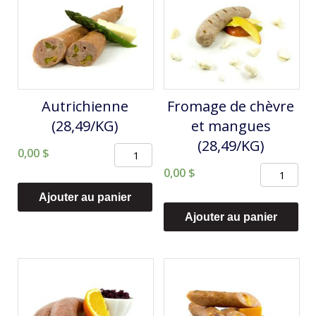
Autrichienne
Fromage de chèvre
(28,49/KG)
et mangues
(28,49/KG)
quantité
0,00
$
quantité
de
0,00
$
de
Autrichienne
Ajouter au panier
Fromage
(28,49/KG)
Ajouter au panier
de
chèvre
et
mangues
(28,49/KG)