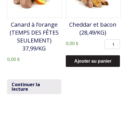
Canard à l’orange
Cheddar et bacon
(TEMPS DES FÊTES
(28,49/KG)
SEULEMENT)
quantité
0,00
$
37,99/KG
de
0,00
$
Cheddar
Ajouter au panier
et
bacon
(28,49/KG)
Continuer la
lecture