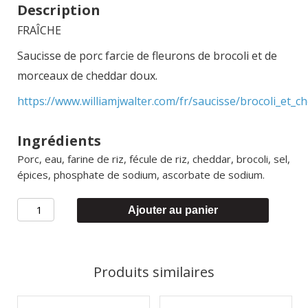
Description
FRAÎCHE
Saucisse de porc farcie de fleurons de brocoli et de
morceaux de cheddar doux.
https://www.williamjwalter.com/fr/saucisse/brocoli_et_c
Ingrédients
Porc, eau, farine de riz, fécule de riz, cheddar, brocoli, sel,
épices, phosphate de sodium, ascorbate de sodium.
quantité
Ajouter au panier
de
Brocoli
et
Produits similaires
cheddar
(28,49/KG)