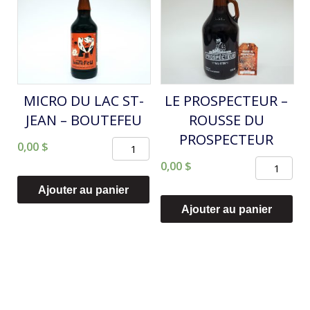
-
BELLE
SAISON
MICRO DU LAC ST-
LE PROSPECTEUR –
JEAN – BOUTEFEU
ROUSSE DU
PROSPECTEUR
quantité
0,00
$
quantité
de
0,00
$
de
MICRO
Ajouter au panier
LE
DU
Ajouter au panier
PROSPEC
LAC
-
ST-
ROUSSE
JEAN
DU
-
PROSPEC
BOUTEFEU