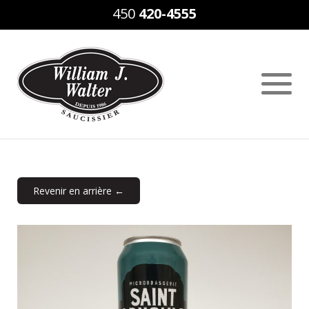
450
420-4555
Revenir en arrière ←