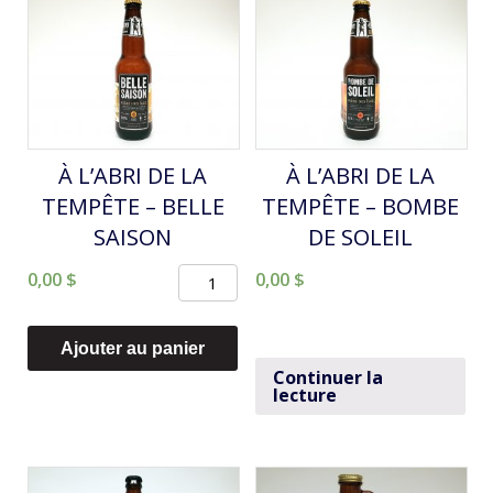
P'tit
Train
du
Nord
À L’ABRI DE LA
À L’ABRI DE LA
TEMPÊTE – BELLE
TEMPÊTE – BOMBE
SAISON
DE SOLEIL
quantité
0,00
$
0,00
$
de
À
Ajouter au panier
L'ABRI
Continuer la
lecture
DE
LA
TEMPÊTE