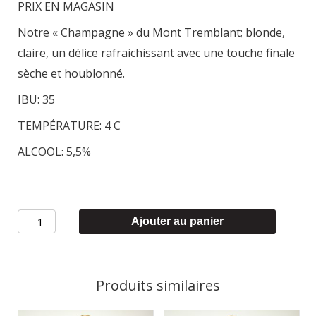
PRIX EN MAGASIN
Notre « Champagne » du Mont Tremblant; blonde,
claire, un délice rafraichissant avec une touche finale
sèche et houblonné.
IBU: 35
TEMPÉRATURE: 4 C
ALCOOL: 5,5%
quantité
Ajouter au panier
de
SAINT-
ARNOULD
Produits similaires
-