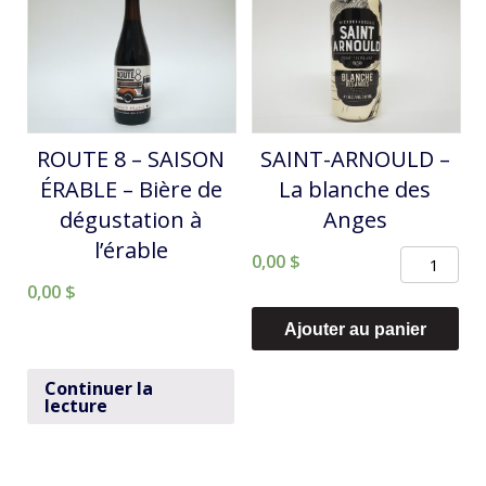
DOMINUS
DU
VOBISCU
PROSPECTEUR
DOUBLE
ROUTE 8 – SAISON
SAINT-ARNOULD –
ÉRABLE – Bière de
La blanche des
dégustation à
Anges
l’érable
quantité
0,00
$
0,00
$
de
SAINT-
Ajouter au panier
ARNOULD
-
Continuer la
lecture
La
blanche
des