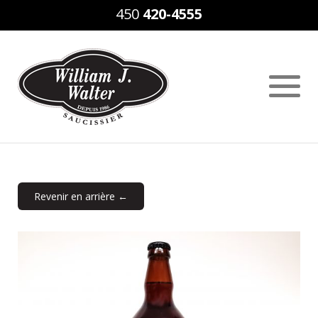
450
420-4555
Revenir en arrière ←