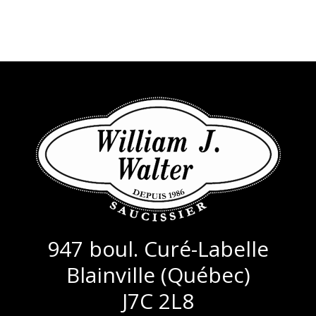
Anges
947 boul. Curé-Labelle
Blainville (Québec)
J7C 2L8