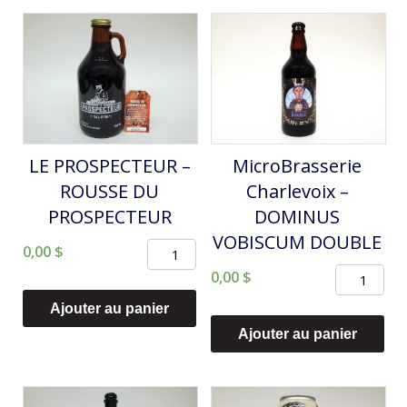
LE PROSPECTEUR –
MicroBrasserie
ROUSSE DU
Charlevoix –
PROSPECTEUR
DOMINUS
VOBISCUM DOUBLE
quantité
0,00
$
quantité
de
0,00
$
de
LE
Ajouter au panier
MicroBras
PROSPECTEUR
Ajouter au panier
Charlevoix
-
-
ROUSSE