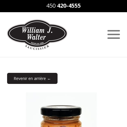
450
420-4555
Revenir en arrière ←