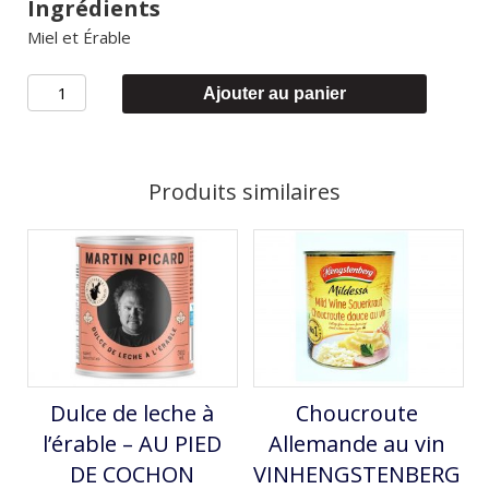
Ingrédients
Miel et Érable
quantité
Ajouter au panier
de
Moutarde
Miel
Produits similaires
et
à
l'Érable
Inglehoffer
Dulce de leche à
Choucroute
l’érable – AU PIED
Allemande au vin
DE COCHON
VINHENGSTENBERG