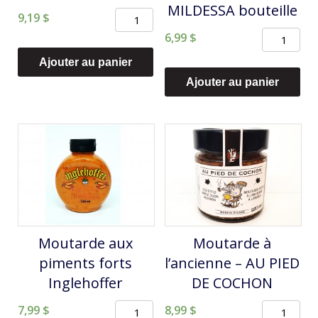
MILDESSA bouteille
quantité
9,19
$
quantité
de
6,99
$
de
Dulce
Ajouter au panier
Choucrout
de
Ajouter au panier
Allemande
leche
au
à
vin
l'érable
VINHENG
-
MILDESSA
AU
bouteille
PIED
DE
Moutarde aux
Moutarde à
COCHON
piments forts
l’ancienne – AU PIED
Inglehoffer
DE COCHON
quantité
quantité
7,99
$
8,99
$