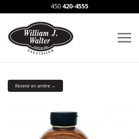
450
420-4555
Revenir en arrière ←