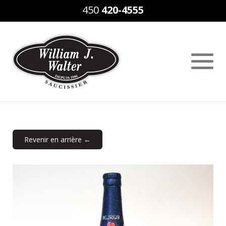
450
420-4555
Revenir en arrière ←