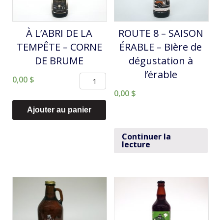
À L’ABRI DE LA
ROUTE 8 – SAISON
TEMPÊTE – CORNE
ÉRABLE – Bière de
DE BRUME
dégustation à
l’érable
quantité
0,00
$
de
0,00
$
À
Ajouter au panier
L'ABRI
DE
Continuer la
lecture
LA
TEMPÊTE
-
CORNE
DE