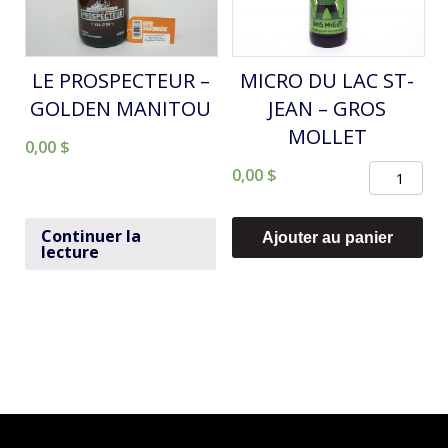
BRUME
LE PROSPECTEUR –
MICRO DU LAC ST-
GOLDEN MANITOU
JEAN – GROS
MOLLET
0,00
$
quantité
0,00
$
de
MICRO
Continuer la
Ajouter au panier
lecture
DU
LAC
ST-
JEAN
-
GROS
MOLLET