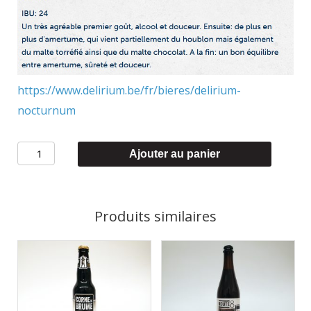
https://www.delirium.be/fr/bieres/delirium-
nocturnum
quantité
Ajouter au panier
de
Brasserie
Huyghe
Produits similaires
-
NOCTURNUM