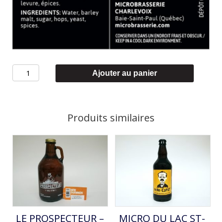
quantité
Ajouter au panier
de
MicroBrasserie
Charlevoix
Produits similaires
-
DOMINUS
VOBISCUM
DOUBLE
LE PROSPECTEUR –
MICRO DU LAC ST-