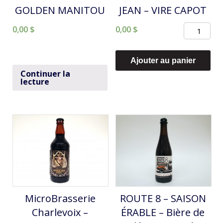
GOLDEN MANITOU
JEAN – VIRE CAPOT
quantité
0,00
$
0,00
$
de
MICRO
Ajouter au panier
DU
Continuer la
lecture
LAC
ST-
JEAN
-
VIRE
CAPOT
MicroBrasserie
ROUTE 8 – SAISON
Charlevoix –
ÉRABLE – Bière de