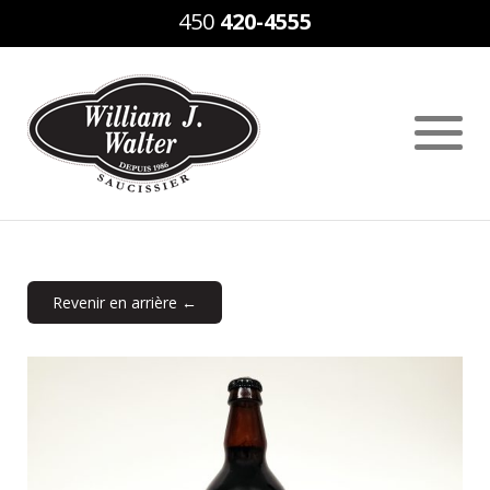
450
420-4555
Revenir en arrière ←