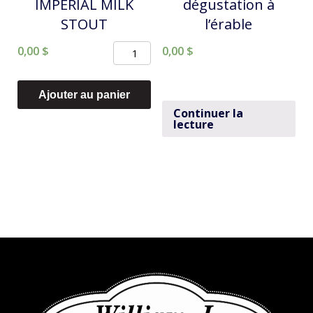
IMPERIAL MILK
dégustation à
STOUT
l’érable
quantité
0,00
$
0,00
$
de
MicroBrasserie
Ajouter au panier
Charlevoix
Continuer la
lecture
-
IMPERIAL
MILK
STOUT