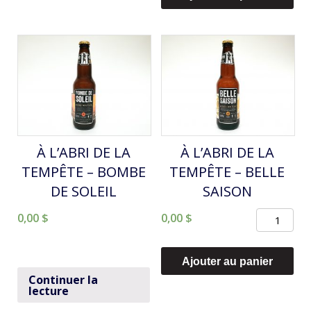
DU
-
LAC
Marie
ST-
Framboise
JEAN
-
GROS
MOLLET
À L’ABRI DE LA
À L’ABRI DE LA
TEMPÊTE – BOMBE
TEMPÊTE – BELLE
DE SOLEIL
SAISON
quantité
0,00
$
0,00
$
de
À
Ajouter au panier
L'ABRI
Continuer la
lecture
DE