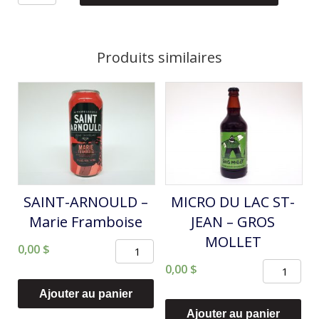
de
À
L'ABRI
Produits similaires
DE
LA
TEMPÊTE
-
CORNE
DE
BRUME
SAINT-ARNOULD –
MICRO DU LAC ST-
Marie Framboise
JEAN – GROS
MOLLET
quantité
0,00
$
quantité
de
0,00
$
de
SAINT-
Ajouter au panier
MICRO
ARNOULD
Ajouter au panier