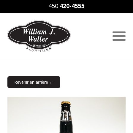
450
420-4555
Revenir en arrière ←