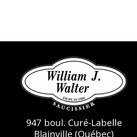
(25,49/KG)
947 boul. Curé-Labelle
Blainville (Québec)