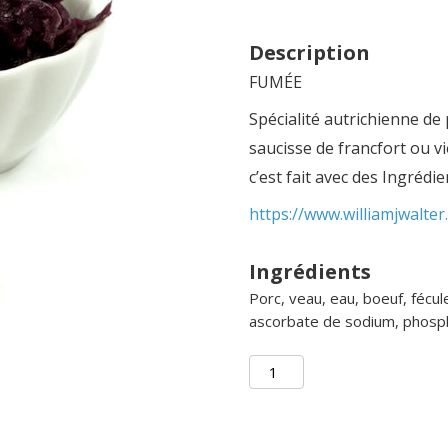
Description
FUMÉE
Spécialité autrichienne de
saucisse de francfort ou 
c’est fait avec des Ingrédie
https://www.williamjwalte
Ingrédients
Porc, veau, eau, boeuf, fécu
ascorbate de sodium, phospha
quantité
de
Wienerwurst