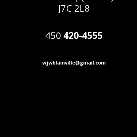
J7C 2L8
450
420-4555
wjwblainville@gmail.com