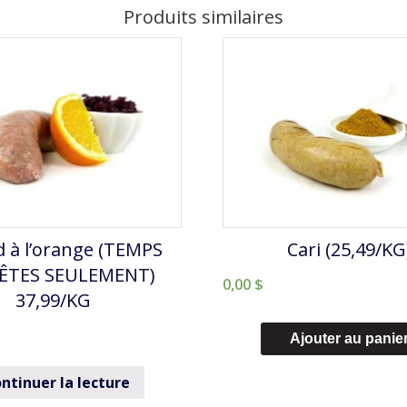
6/PQT
Produits similaires
(28,49/KG)
 à l’orange (TEMPS
Cari (25,49/KG
FÊTES SEULEMENT)
0,00
$
37,99/KG
Ajouter au panie
ntinuer la lecture