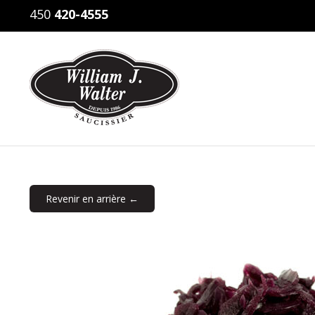
450
420-4555
Revenir en arrière ←