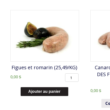
Figues et romarin (25,49/KG)
Canard
DES 
quantité
0,00
$
de
0,00
$
Figues
Ajouter au panier
et
Co
romarin