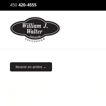
450
420-4555
Revenir en arrière ←