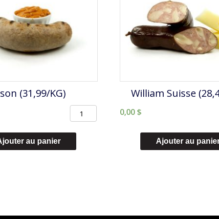
ison (31,99/KG)
William Suisse (28,
quantité
0,00
$
de
Bison
Ajouter au panier
Ajouter au panie
(31,99/KG)