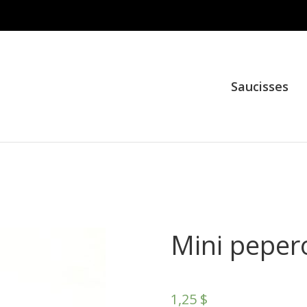
Saucisses
Mini peper
1,25
$