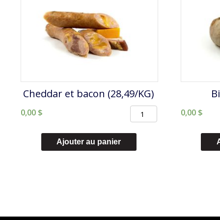
Cheddar et bacon (28,49/KG)
B
quantité
0,00
$
0,00
$
de
Cheddar
Ajouter au panier
et
bacon
(28,49/KG)