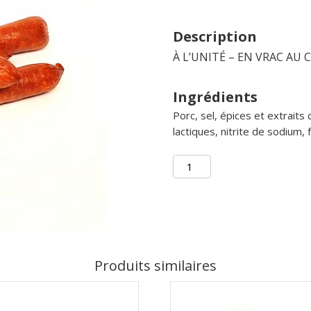
Description
À L’UNITÉ – EN VRAC AU
Ingrédients
Porc, sel, épices et extraits
lactiques, nitrite de sodium,
quantité
de
Mini
peperonni
-
Produits similaires
PEPERETTE