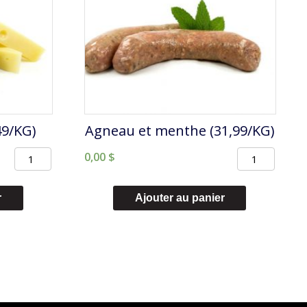
49/KG)
Agneau et menthe (31,99/KG)
quantité
quantité
0,00
$
de
de
William
Agneau
r
Ajouter au panier
Suisse
et
(28,49/KG)
menthe
(31,99/KG)