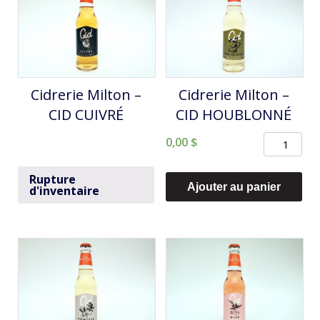
Cidrerie Milton –
Cidrerie Milton –
CID CUIVRÉ
CID HOUBLONNÉ
quantité
0,00
$
de
Rupture
Cidrerie
Ajouter au panier
d'inventaire
Milton
-
CID
HOUBLON