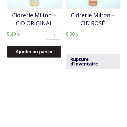
Cidrerie Milton –
Cidrerie Milton –
CID ORIGINAL
CID ROSÉ
quantité
5,49
$
0,00
$
de
Cidrerie
Ajouter au panier
Milton
Rupture
d'inventaire
-
CID
ORIGINAL