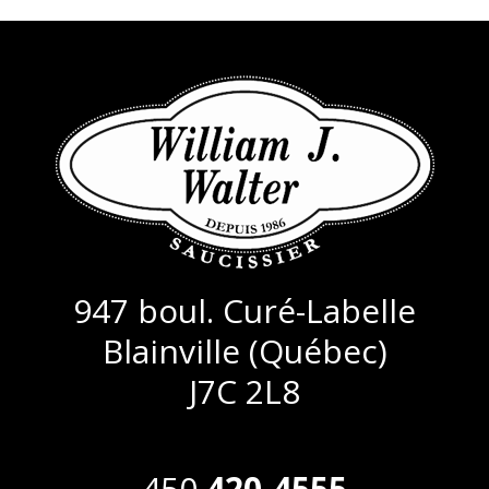
947 boul. Curé-Labelle
Blainville (Québec)
J7C 2L8
450
420-4555